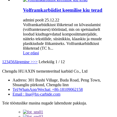
Volframkarbiidist keemilise kiu terad
admini poolt 25.12.22
Volframkarbiidkiust lõiketerad on kõvasulamist
(volframterasest) tööriistad, mis on spetsiaalselt
loodud kiudtugevdatud komposiitmaterjalide,
näiteks tekstiilide, süsinikkiu, klaaskiu ja muude
plastkiudude lõikamiseks. Volframkarbiidkiust
lõiketerad (TC b...
Loe edasi
1
2
3
4
5
6
Järgmine >
>>
Lehekülg 1 / 12
Chengdu HUAXIN tsementeeritud karbiid Co., Ltd
Aadress: 301 Bushi Village, Buda Road, Peng Town,
Shuangliu piirkond, Chengdu linn
Tel/WhatsApp/Wechat: +86-18109062158
Email : lisa@hx-carbide.com
Teie tööstuslike masina nugade lahenduste pakkuja.