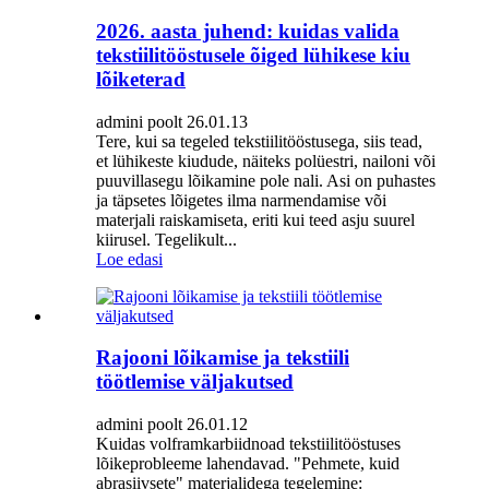
2026. aasta juhend: kuidas valida
tekstiilitööstusele õiged lühikese kiu
lõiketerad
admini poolt 26.01.13
Tere, kui sa tegeled tekstiilitööstusega, siis tead,
et lühikeste kiudude, näiteks polüestri, nailoni või
puuvillasegu lõikamine pole nali. Asi on puhastes
ja täpsetes lõigetes ilma narmendamise või
materjali raiskamiseta, eriti kui teed asju suurel
kiirusel. Tegelikult...
Loe edasi
Rajooni lõikamise ja tekstiili
töötlemise väljakutsed
admini poolt 26.01.12
Kuidas volframkarbiidnoad tekstiilitööstuses
lõikeprobleeme lahendavad. "Pehmete, kuid
abrasiivsete" materjalidega tegelemine: