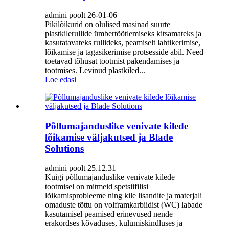
admini poolt 26-01-06
Pikilõikurid on olulised masinad suurte
plastkilerullide ümbertöötlemiseks kitsamateks ja
kasutatavateks rullideks, peamiselt lahtikerimise,
lõikamise ja tagasikerimise protsesside abil. Need
toetavad tõhusat tootmist pakendamises ja
tootmises. Levinud plastkiled...
Loe edasi
Põllumajanduslike venivate kilede
lõikamise väljakutsed ja Blade
Solutions
admini poolt 25.12.31
Kuigi põllumajanduslike venivate kilede
tootmisel on mitmeid spetsiifilisi
lõikamisprobleeme ning kile lisandite ja materjali
omaduste tõttu on volframkarbiidist (WC) labade
kasutamisel peamised erinevused nende
erakordses kõvaduses, kulumiskindluses ja