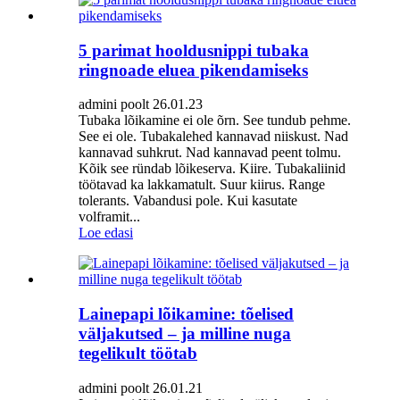
5 parimat hooldusnippi tubaka
ringnoade eluea pikendamiseks
admini poolt 26.01.23
Tubaka lõikamine ei ole õrn. See tundub pehme.
See ei ole. Tubakalehed kannavad niiskust. Nad
kannavad suhkrut. Nad kannavad peent tolmu.
Kõik see ründab lõikeserva. Kiire. Tubakaliinid
töötavad ka lakkamatult. Suur kiirus. Range
tolerants. Vabandusi pole. Kui kasutate
volframit...
Loe edasi
Lainepapi lõikamine: tõelised
väljakutsed – ja milline nuga
tegelikult töötab
admini poolt 26.01.21