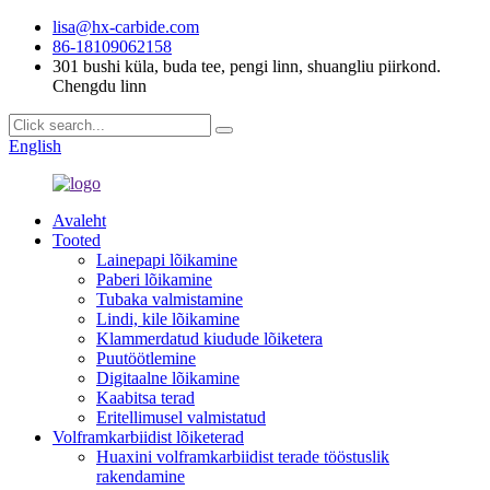
lisa@hx-carbide.com
86-18109062158
301 bushi küla, buda tee, pengi linn, shuangliu piirkond.
Chengdu linn
English
Avaleht
Tooted
Lainepapi lõikamine
Paberi lõikamine
Tubaka valmistamine
Lindi, kile lõikamine
Klammerdatud kiudude lõiketera
Puutöötlemine
Digitaalne lõikamine
Kaabitsa terad
Eritellimusel valmistatud
Volframkarbiidist lõiketerad
Huaxini volframkarbiidist terade tööstuslik
rakendamine