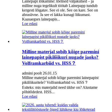
Lainepapi lõikamine: tõelised väljakutsed – ja
milline nuga tegelikult töötab Lainepapp tundub
kergesti lõigatav. See ei ole. See on kare. See on
abrasiivne. Ja see ei lakka kunagi liikumast.
Kaasaegses lainepapis...
Loe edasi
Milline materjal sobib kõige paremini
lainepapist pikilõikuri nugade jaoks?
Volframkarbiid vs. HSS？
admini poolt 26.01.15
Milline materjal sobib kõige paremini lainepapist
pikilõikuritele? Volframkarbiid vs. HSS？
Esiteks: mis materjalid need üldse on? Alustame
põhitõdedest. HSS...
Loe edasi