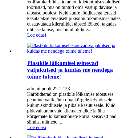
Volframkarbiidist terad on kiletootmises olulised
tööriistad, mis on tuntud oma vastupidavuse ja
täpsuse poolest. Neid suure jõudlusega terasid
kasutatakse tavaliselt pikisilmilõikamismasinates,
et saavutada kilerullidel täpsed lõiked, tagades
ühtlase laiuse, mis on ülioluline...
Loe edasi
Plastkile lõikamisel esinevad
väljakutsed ja kuidas me nendega
toime tuleme!
admini poolt 25.12.23
Karbiidterad on plastkile lõikamise tööstuses
peamine valik tänu oma kõrgele kõvadusele,
kulumiskindlusele ja pikale kasutuseale. Kuid
pidevalt arenevate kilematerjalide ja üha
kõrgemate lõikamisnõuete korral seisavad nad
silmitsi mitmete ...
Loe edasi