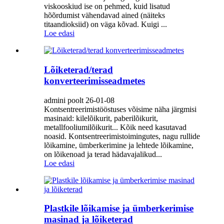
viskooskiud ise on pehmed, kuid lisatud
hõõrdumist vähendavad ained (näiteks
titaandioksiid) on väga kõvad. Kuigi ...
Loe edasi
Lõiketerad/terad
konverteerimisseadmetes
admini poolt 26-01-08
Kontsentreerimistööstuses võisime näha järgmisi
masinaid: kilelõikurit, paberilõikurit,
metallfooliumilõikurit... Kõik need kasutavad
noasid. Kontsentreerimistoimingutes, nagu rullide
lõikamine, ümberkerimine ja lehtede lõikamine,
on lõikenoad ja terad hädavajalikud...
Loe edasi
Plastkile lõikamise ja ümberkerimise
masinad ja lõiketerad