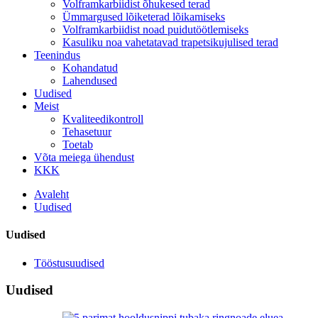
Volframkarbiidist õhukesed terad
Ümmargused lõiketerad lõikamiseks
Volframkarbiidist noad puidutöötlemiseks
Kasuliku noa vahetatavad trapetsikujulised terad
Teenindus
Kohandatud
Lahendused
Uudised
Meist
Kvaliteedikontroll
Tehasetuur
Toetab
Võta meiega ühendust
KKK
Avaleht
Uudised
Uudised
Tööstusuudised
Uudised