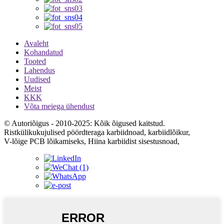
Avaleht
Kohandatud
Tooted
Lahendus
Uudised
Meist
KKK
Võta meiega ühendust
© Autoriõigus - 2010-2025: Kõik õigused kaitstud.
Ristkülikukujulised pöördteraga karbiidnoad, karbiidlõikur,
V-lõige PCB lõikamiseks, Hiina karbiidist sisestusnoad,