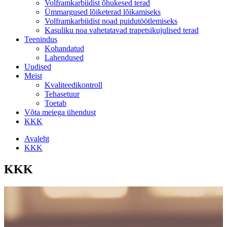
Volframkarbiidist õhukesed terad
Ümmargused lõiketerad lõikamiseks
Volframkarbiidist noad puidutöötlemiseks
Kasuliku noa vahetatavad trapetsikujulised terad
Teenindus
Kohandatud
Lahendused
Uudised
Meist
Kvaliteedikontroll
Tehasetuur
Toetab
Võta meiega ühendust
KKK
Avaleht
KKK
KKK