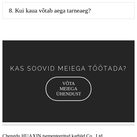
8. Kui kaua võtab aega tarneaeg?
KAS SOOVID MEIEGA TÖÖTADA?
VÕTA
MEIEGA
ÜHENDUST
Chengdu HUAXIN tsementeeritud karbiid Co., Ltd