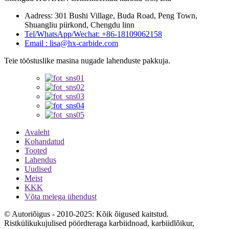
Aadress: 301 Bushi Village, Buda Road, Peng Town,
Shuangliu piirkond, Chengdu linn
Tel/WhatsApp/Wechat: +86-18109062158
Email : lisa@hx-carbide.com
Teie tööstuslike masina nugade lahenduste pakkuja.
Avaleht
Kohandatud
Tooted
Lahendus
Uudised
Meist
KKK
Võta meiega ühendust
© Autoriõigus - 2010-2025: Kõik õigused kaitstud.
Ristkülikukujulised pöördteraga karbiidnoad, karbiidlõikur,