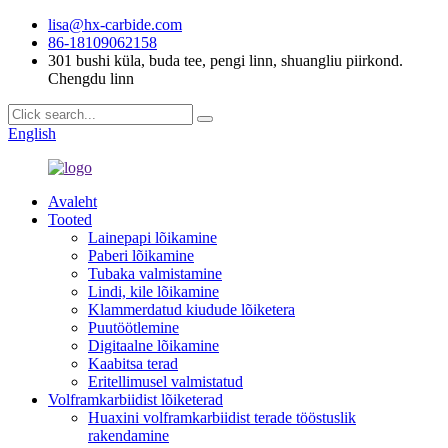
lisa@hx-carbide.com
86-18109062158
301 bushi küla, buda tee, pengi linn, shuangliu piirkond.
Chengdu linn
English
Avaleht
Tooted
Lainepapi lõikamine
Paberi lõikamine
Tubaka valmistamine
Lindi, kile lõikamine
Klammerdatud kiudude lõiketera
Puutöötlemine
Digitaalne lõikamine
Kaabitsa terad
Eritellimusel valmistatud
Volframkarbiidist lõiketerad
Huaxini volframkarbiidist terade tööstuslik
rakendamine